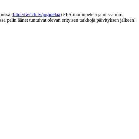
missä (
http://twitch.tv/jugipelaa
) FPS-moninpelejä ja niissä mm.
a pelin äänet tuntuivat olevan erityisen tarkkoja päivityksen jälkeen!