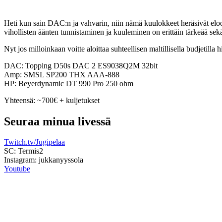
Heti kun sain DAC:n ja vahvarin, niin nämä kuulokkeet heräsivät eloon!
vihollisten äänten tunnistaminen ja kuuleminen on erittäin tärkeää sek
Nyt jos milloinkaan voitte aloittaa suhteellisen maltillisella budjetilla 
DAC: Topping D50s DAC 2 ES9038Q2M 32bit
Amp: SMSL SP200 THX AAA-888
HP: Beyerdynamic DT 990 Pro 250 ohm
Yhteensä: ~700€ + kuljetukset
Seuraa minua livessä
Twitch.tv/Jugipelaa
SC: Termis2
Instagram: jukkanyyssola
Youtube