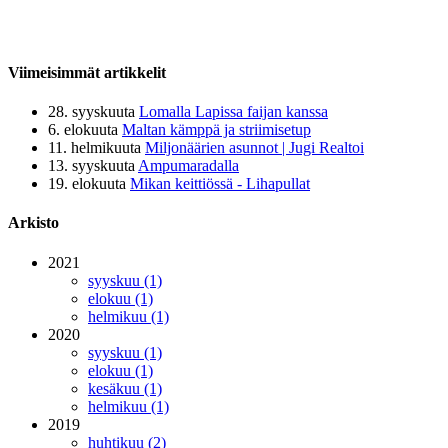
Viimeisimmät artikkelit
28. syyskuuta
Lomalla Lapissa faijan kanssa
6. elokuuta
Maltan kämppä ja striimisetup
11. helmikuuta
Miljonäärien asunnot | Jugi Realtoi
13. syyskuuta
Ampumaradalla
19. elokuuta
Mikan keittiössä - Lihapullat
Arkisto
2021
syyskuu (1)
elokuu (1)
helmikuu (1)
2020
syyskuu (1)
elokuu (1)
kesäkuu (1)
helmikuu (1)
2019
huhtikuu (2)