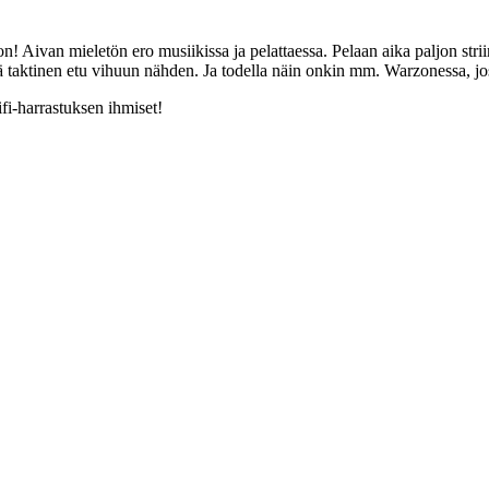
 Aivan mieletön ero musiikissa ja pelattaessa. Pelaan aika paljon strii
ä taktinen etu vihuun nähden. Ja todella näin onkin mm. Warzonessa, joss
hifi-harrastuksen ihmiset!