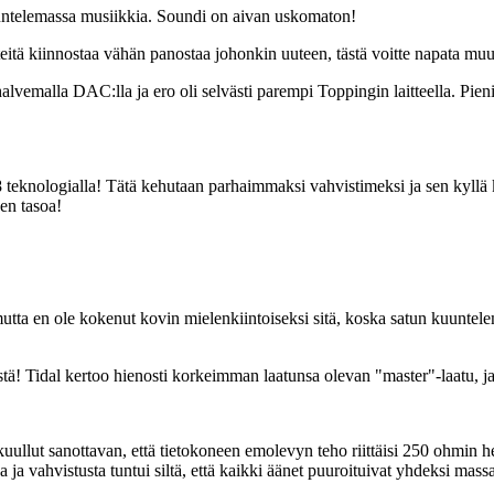
kuuntelemassa musiikkia. Soundi on aivan uskomaton!
n teitä kiinnostaa vähän panostaa johonkin uuteen, tästä voitte napata mu
vemalla DAC:lla ja ero oli selvästi parempi Toppingin laitteella. Pien
nologialla! Tätä kehutaan parhaimmaksi vahvistimeksi ja sen kyllä ku
en tasoa!
 mutta en ole kokenut kovin mielenkiintoiseksi sitä, koska satun kuuntel
kästä! Tidal kertoo hienosti korkeimman laatunsa olevan "master"-laatu, 
t sanottavan, että tietokoneen emolevyn teho riittäisi 250 ohmin her
:a ja vahvistusta tuntui siltä, että kaikki äänet puuroituivat yhdeksi mass