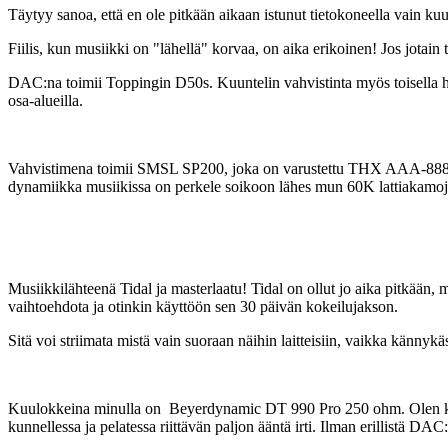
Täytyy sanoa, että en ole pitkään aikaan istunut tietokoneella vain 
Fiilis, kun musiikki on "lähellä" korvaa, on aika erikoinen! Jos jotai
DAC:na toimii Toppingin D50s. Kuuntelin vahvistinta myös toisella hal
osa-alueilla.
Vahvistimena toimii SMSL SP200, joka on varustettu THX AAA-888 tek
dynamiikka musiikissa on perkele soikoon lähes mun 60K lattiakamoj
Musiikkilähteenä Tidal ja masterlaatu! Tidal on ollut jo aika pitkään,
vaihtoehdota ja otinkin käyttöön sen 30 päivän kokeilujakson.
Sitä voi striimata mistä vain suoraan näihin laitteisiin, vaikka känny
Kuulokkeina minulla on Beyerdynamic DT 990 Pro 250 ohm. Olen kuullu
kunnellessa ja pelatessa riittävän paljon ääntä irti. Ilman erillistä DAC