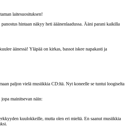
utaman laitesuosituksen!
i panostus hintaan näkyy heti ääänenlaadussa. Ääni parani kaikilla
ulee äänessä! Yläpää on kirkas, bassot iskee napakasti ja
emaan paljon vielä musiikkia CD:ltä. Nyt koneelle se tuntui loogiselta
ja jopa mainitsevan näin:
kkyyden kuulokkeille, mutta olen eri mieltä. En saanut musiikkia
aksi.