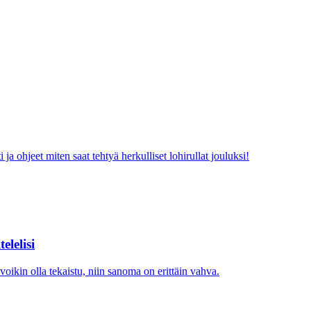
ja ohjeet miten saat tehtyä herkulliset lohirullat jouluksi!
elelisi
oikin olla tekaistu, niin sanoma on erittäin vahva.