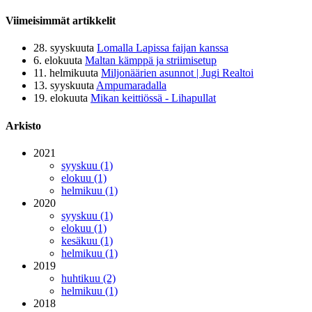
Viimeisimmät artikkelit
28. syyskuuta
Lomalla Lapissa faijan kanssa
6. elokuuta
Maltan kämppä ja striimisetup
11. helmikuuta
Miljonäärien asunnot | Jugi Realtoi
13. syyskuuta
Ampumaradalla
19. elokuuta
Mikan keittiössä - Lihapullat
Arkisto
2021
syyskuu (1)
elokuu (1)
helmikuu (1)
2020
syyskuu (1)
elokuu (1)
kesäkuu (1)
helmikuu (1)
2019
huhtikuu (2)
helmikuu (1)
2018