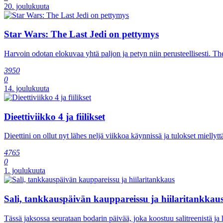
20. joulukuuta
Star Wars: The Last Jedi on pettymys
Harvoin odotan elokuvaa yhtä paljon ja petyn niin perusteellisesti. T
3950
0
14. joulukuuta
Dieettiviikko 4 ja fiilikset
Dieettini on ollut nyt lähes neljä viikkoa käynnissä ja tulokset mielly
4765
0
1. joulukuuta
Sali, tankkauspäivän kauppareissu ja hiilaritankkau
Tässä jaksossa seurataan bodarin päivää, joka koostuu salitreenistä ja 