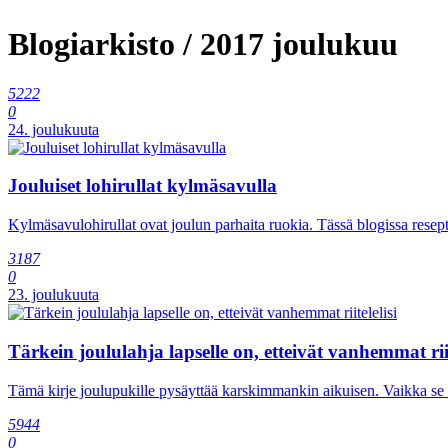
Blogiarkisto / 2017 joulukuu
5222
0
24. joulukuuta
Jouluiset lohirullat kylmäsavulla
Kylmäsavulohirullat ovat joulun parhaita ruokia. Tässä blogissa resepti 
3187
0
23. joulukuuta
Tärkein joululahja lapselle on, etteivät vanhemmat riit
Tämä kirje joulupukille pysäyttää karskimmankin aikuisen. Vaikka se v
5944
0