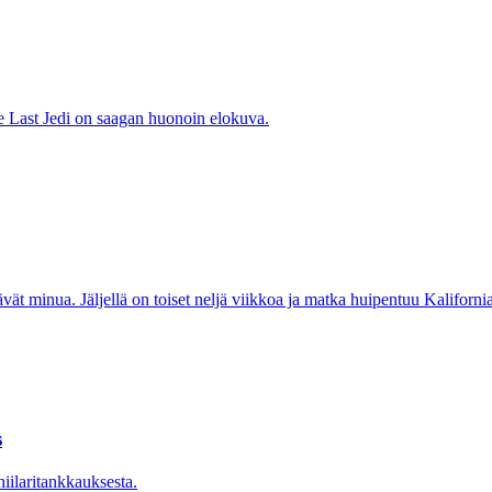
he Last Jedi on saagan huonoin elokuva.
ttävät minua. Jäljellä on toiset neljä viikkoa ja matka huipentuu Kalifor
s
hiilaritankkauksesta.