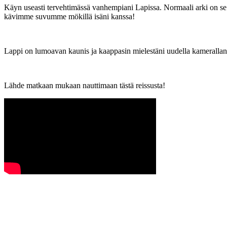
Käyn useasti tervehtimässä vanhempiani Lapissa. Normaali arki on se
kävimme suvumme mökillä isäni kanssa!
Lappi on lumoavan kaunis ja kaappasin mielestäni uudella kamerallani h
Lähde matkaan mukaan nauttimaan tästä reissusta!