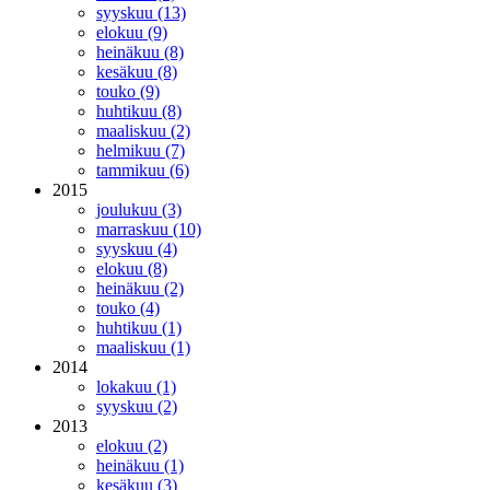
syyskuu (13)
elokuu (9)
heinäkuu (8)
kesäkuu (8)
touko (9)
huhtikuu (8)
maaliskuu (2)
helmikuu (7)
tammikuu (6)
2015
joulukuu (3)
marraskuu (10)
syyskuu (4)
elokuu (8)
heinäkuu (2)
touko (4)
huhtikuu (1)
maaliskuu (1)
2014
lokakuu (1)
syyskuu (2)
2013
elokuu (2)
heinäkuu (1)
kesäkuu (3)