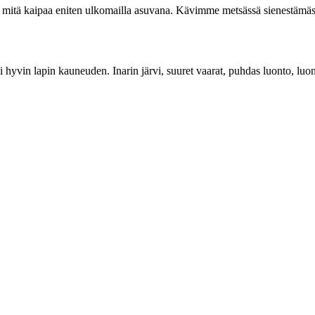
 mitä kaipaa eniten ulkomailla asuvana. Kävimme metsässä sienestämässä
yvin lapin kauneuden. Inarin järvi, suuret vaarat, puhdas luonto, luonn