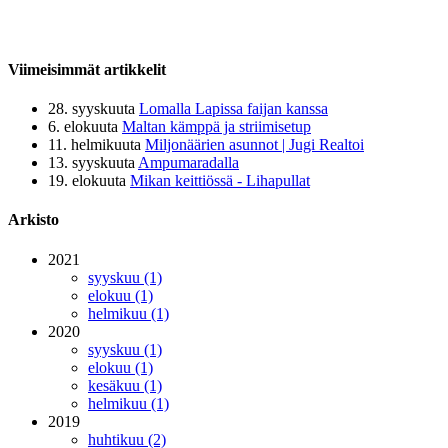
Viimeisimmät artikkelit
28. syyskuuta
Lomalla Lapissa faijan kanssa
6. elokuuta
Maltan kämppä ja striimisetup
11. helmikuuta
Miljonäärien asunnot | Jugi Realtoi
13. syyskuuta
Ampumaradalla
19. elokuuta
Mikan keittiössä - Lihapullat
Arkisto
2021
syyskuu (1)
elokuu (1)
helmikuu (1)
2020
syyskuu (1)
elokuu (1)
kesäkuu (1)
helmikuu (1)
2019
huhtikuu (2)