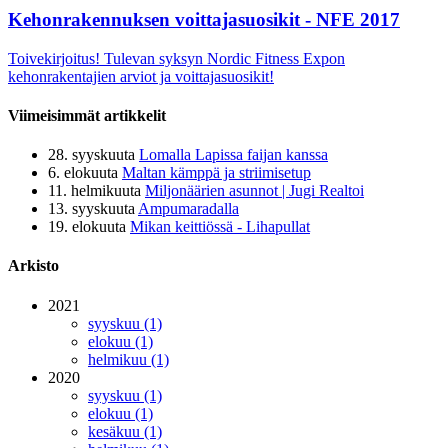
Kehonrakennuksen voittajasuosikit - NFE 2017
Toivekirjoitus! Tulevan syksyn Nordic Fitness Expon
kehonrakentajien arviot ja voittajasuosikit!
Viimeisimmät artikkelit
28. syyskuuta
Lomalla Lapissa faijan kanssa
6. elokuuta
Maltan kämppä ja striimisetup
11. helmikuuta
Miljonäärien asunnot | Jugi Realtoi
13. syyskuuta
Ampumaradalla
19. elokuuta
Mikan keittiössä - Lihapullat
Arkisto
2021
syyskuu (1)
elokuu (1)
helmikuu (1)
2020
syyskuu (1)
elokuu (1)
kesäkuu (1)