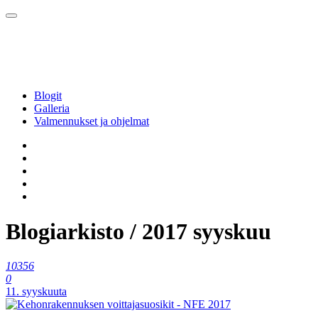
Blogit
Galleria
Valmennukset ja ohjelmat
Blogiarkisto / 2017 syyskuu
10356
0
11. syyskuuta