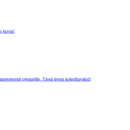
n kuvia!
potreenit ojentajille. Tässä treeni kokeiltavaksi!