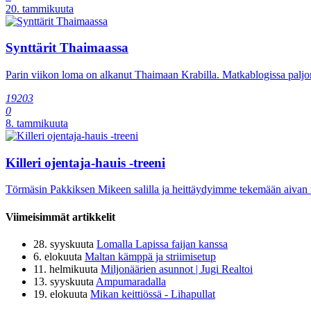
20. tammikuuta
Synttärit Thaimaassa
Parin viikon loma on alkanut Thaimaan Krabilla. Matkablogissa paljo
19203
0
8. tammikuuta
Killeri ojentaja-hauis -treeni
Törmäsin Pakkiksen Mikeen salilla ja heittäydyimme tekemään aivan tap
Viimeisimmät artikkelit
28. syyskuuta
Lomalla Lapissa faijan kanssa
6. elokuuta
Maltan kämppä ja striimisetup
11. helmikuuta
Miljonäärien asunnot | Jugi Realtoi
13. syyskuuta
Ampumaradalla
19. elokuuta
Mikan keittiössä - Lihapullat