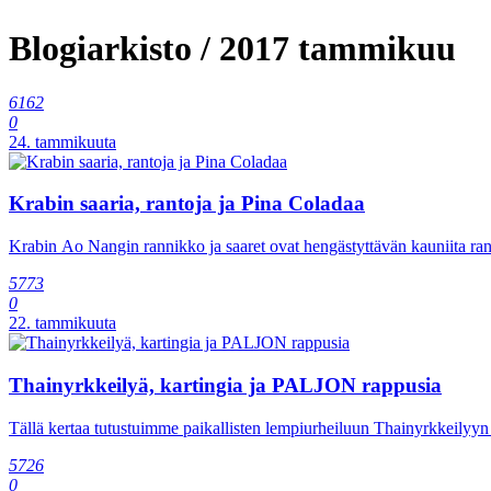
Blogiarkisto / 2017 tammikuu
6162
0
24. tammikuuta
Krabin saaria, rantoja ja Pina Coladaa
Krabin Ao Nangin rannikko ja saaret ovat hengästyttävän kauniita ran
5773
0
22. tammikuuta
Thainyrkkeilyä, kartingia ja PALJON rappusia
Tällä kertaa tutustuimme paikallisten lempiurheiluun Thainyrkkeilyy
5726
0