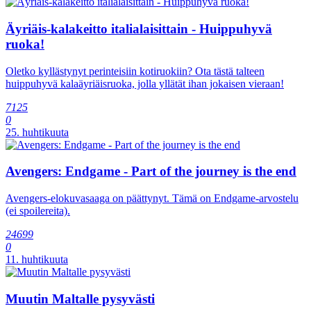
Äyriäis-kalakeitto italialaisittain - Huippuhyvä
ruoka!
Oletko kyllästynyt perinteisiin kotiruokiin? Ota tästä talteen
huippuhyvä kalaäyriäisruoka, jolla yllätät ihan jokaisen vieraan!
7125
0
25. huhtikuuta
Avengers: Endgame - Part of the journey is the end
Avengers-elokuvasaaga on päättynyt. Tämä on Endgame-arvostelu
(ei spoilereita).
24699
0
11. huhtikuuta
Muutin Maltalle pysyvästi