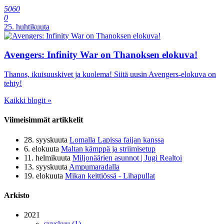
5060
0
25. huhtikuuta
Avengers: Infinity War on Thanoksen elokuva!
Thanos, ikuisuuskivet ja kuolema! Siitä uusin Avengers-elokuva on
tehty!
Kaikki blogit »
Viimeisimmät artikkelit
28. syyskuuta
Lomalla Lapissa faijan kanssa
6. elokuuta
Maltan kämppä ja striimisetup
11. helmikuuta
Miljonäärien asunnot | Jugi Realtoi
13. syyskuuta
Ampumaradalla
19. elokuuta
Mikan keittiössä - Lihapullat
Arkisto
2021
syyskuu (1)