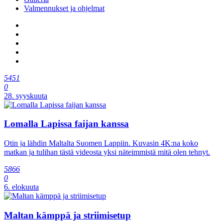
Valmennukset ja ohjelmat
5451
0
28. syyskuuta
Lomalla Lapissa faijan kanssa
Otin ja lähdin Maltalta Suomen Lappiin. Kuvasin 4K:na koko
matkan ja tulihan tästä videosta yksi näteimmistä mitä olen tehnyt.
5866
0
6. elokuuta
Maltan kämppä ja striimisetup