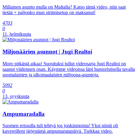
Millainen asunto mulla on Maltalla? Katso tämä video, niin saat
tietää + paljonko mun striimisetup on maksanut!
4703
0
11. helmikuuta
Miljonäärien asunnot | Jugi Realtoi
Moro pitkästä aikaa! Suosituksi tullut videosarja Jugi Realtoi on
saanut viidennen osan. Käymme videoissa läpi humoristisella tavalla
suomalaisten ja ulkomaalaisten miljoona-asuntoja.
5092
0
13. syyskuuta
Ampumaradalla
Suomen reissulla tuli tehtyä jos jonkinmoista! Yksi niistä oli
kavereilleni järjestämä ampumaratapäivä. Tsekkaa video.