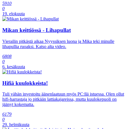
5910
0
19. elokuuta
Mikan keittiössä - Lihapullat
Vierailin pitkästä aikaa Nyyssiksen luona ja Mika teki minulle
lihapullia ruoaksi. Katso alta video.
6808
0
6. kesäkuuta
Hifiä kuulokkeista!
Tuli vähän investoitu äänenlaatuun myös PC:llä istuessa. Olen ollut
hifi-harrastaja jo pitkään lattiakajareissa, mutta kuulokepuoli on
jäänyt kokematta.
6179
0
29. helmikuuta