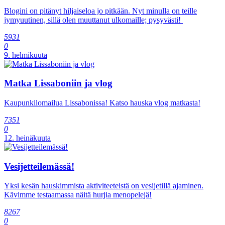
Blogini on pitänyt hiljaiseloa jo pitkään. Nyt minulla on teille
jymyuutinen, sillä olen muuttanut ulkomaille; pysyvästi!
5931
0
9. helmikuuta
Matka Lissaboniin ja vlog
Kaupunkilomailua Lissabonissa! Katso hauska vlog matkasta!
7351
0
12. heinäkuuta
Vesijetteilemässä!
Yksi kesän hauskimmista aktiviteeteistä on vesijetillä ajaminen.
Kävimme testaamassa näitä hurjia menopelejä!
8267
0