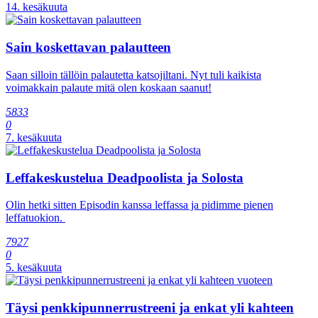
14. kesäkuuta
Sain koskettavan palautteen
Saan silloin tällöin palautetta katsojiltani. Nyt tuli kaikista
voimakkain palaute mitä olen koskaan saanut!
5833
0
7. kesäkuuta
Leffakeskustelua Deadpoolista ja Solosta
Olin hetki sitten Episodin kanssa leffassa ja pidimme pienen
leffatuokion.
7927
0
5. kesäkuuta
Täysi penkkipunnerrustreeni ja enkat yli kahteen