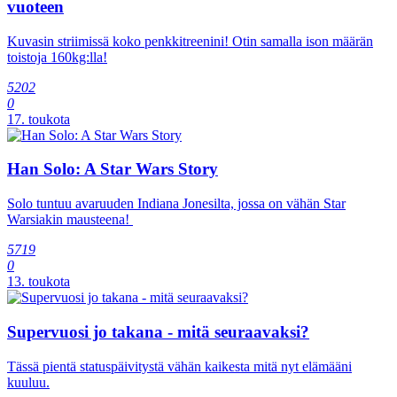
vuoteen
Kuvasin striimissä koko penkkitreenini! Otin samalla ison määrän
toistoja 160kg:lla!
5202
0
17. toukota
Han Solo: A Star Wars Story
Solo tuntuu avaruuden Indiana Jonesilta, jossa on vähän Star
Warsiakin mausteena!
5719
0
13. toukota
Supervuosi jo takana - mitä seuraavaksi?
Tässä pientä statuspäivitystä vähän kaikesta mitä nyt elämääni
kuuluu.