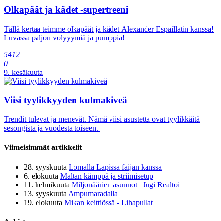
Olkapäät ja kädet -supertreeni
Tällä kertaa teimme olkapäät ja kädet Alexander Espaillatin kanssa!
Luvassa paljon volyyymiä ja pumppia!
5412
0
9. kesäkuuta
Viisi tyylikkyyden kulmakiveä
Trendit tulevat ja menevät. Nämä viisi asustetta ovat tyylikkäitä
sesongista ja vuodesta toiseen.
Viimeisimmät artikkelit
28. syyskuuta
Lomalla Lapissa faijan kanssa
6. elokuuta
Maltan kämppä ja striimisetup
11. helmikuuta
Miljonäärien asunnot | Jugi Realtoi
13. syyskuuta
Ampumaradalla
19. elokuuta
Mikan keittiössä - Lihapullat