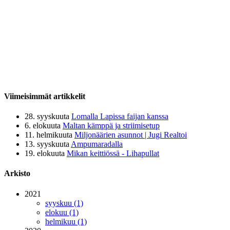
Viimeisimmät artikkelit
28. syyskuuta
Lomalla Lapissa faijan kanssa
6. elokuuta
Maltan kämppä ja striimisetup
11. helmikuuta
Miljonäärien asunnot | Jugi Realtoi
13. syyskuuta
Ampumaradalla
19. elokuuta
Mikan keittiössä - Lihapullat
Arkisto
2021
syyskuu (1)
elokuu (1)
helmikuu (1)