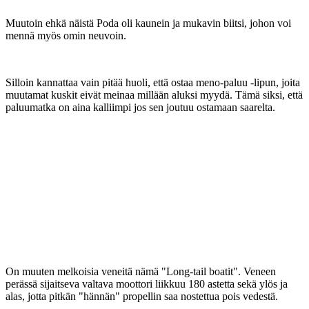
Muutoin ehkä näistä Poda oli kaunein ja mukavin biitsi, johon voi
mennä myös omin neuvoin.
Silloin kannattaa vain pitää huoli, että ostaa meno-paluu -lipun, joita
muutamat kuskit eivät meinaa millään aluksi myydä. Tämä siksi, että
paluumatka on aina kalliimpi jos sen joutuu ostamaan saarelta.
On muuten melkoisia veneitä nämä "Long-tail boatit". Veneen
perässä sijaitseva valtava moottori liikkuu 180 astetta sekä ylös ja
alas, jotta pitkän "hännän" propellin saa nostettua pois vedestä.