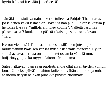
hyvin helposti itsestään ja perheestään.
Tämäkin ihastuttava nainen kertoi tulleensa Pohjois-Thaimaasta,
jossa hänen kaksi lastaan on. Joka ilta hän puhuu lastensa kanssa ja
he itkien kysyvät "milloin äiti tulee kotiin?". Valitettavasti hän
pääsee vasta 3 kuukauden päästä takaisin ja sanoi sen olevan
"hard".
Kerron vielä lisää Thaimaan menosta, sillä olen jutellut jo
muutamankin työläisen kanssa miten asiat täällä menevät. Hyvin
silmiä avaavaa tarinaa on tullut ja nyt osaan jo vältellä mm.
huijarimyyjiä, jotka myyvät laitonta feikkikamaa.
Sateet jatkuvat, joten sään puolesta ei ole ollut aivan täyden kympin
loma. Onneksi päivään mahtuu kuitenkin vähän aurinkoa ja onhan
se ihokin tietysti helakan punakka pilvistä huolimatta!