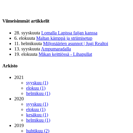
Viimeisimmät artikkelit
28. syyskuuta
Lomalla Lapissa faijan kanssa
6. elokuuta
Maltan kämppä ja striimisetup
11. helmikuuta
Miljonäärien asunnot | Jugi Realtoi
13. syyskuuta
Ampumaradalla
19. elokuuta
Mikan keittiössä - Lihapullat
Arkisto
2021
syyskuu (1)
elokuu (1)
helmikuu (1)
2020
syyskuu (1)
elokuu (1)
kesäkuu (1)
helmikuu (1)
2019
huhtikuu (2)