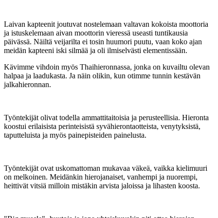
Laivan kapteenit joutuvat nostelemaan valtavan kokoista moottoria
ja istuskelemaan aivan moottorin vieressä useasti tuntikausia
päivässä. Näiltä veijarilta ei tosin huumori puutu, vaan koko ajan
meidän kapteeni iski silmää ja oli ilmiselvästi elementissään.
Kävimme vihdoin myös Thaihieronnassa, jonka on kuvailtu olevan
halpaa ja laadukasta. Ja näin olikin, kun otimme tunnin kestävän
jalkahieronnan.
Työntekijät olivat todella ammattitaitoisia ja perusteellisia. Hieronta
koostui erilaisista perinteisistä syvähierontaotteista, venytyksistä,
taputteluista ja myös painepisteiden painelusta.
Työntekijät ovat uskomattoman mukavaa väkeä, vaikka kielimuuri
on melkoinen. Meidänkin hierojanaiset, vanhempi ja nuorempi,
heittivät vitsiä milloin mistäkin arvista jaloissa ja lihasten koosta.