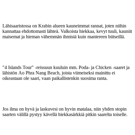
Lähisaaristossa on Krabin alueen kauneimmat rannat, joten niihin
kannattaa ehdottomasti lähteä. Valkoista hiekkaa, kevyt tuuli, kauniit
maisemat ja hieman vähemmän ihmisiä kuin mantereen biitseillä.
"4 Islands Tour" -reissuun kuuluin mm. Poda- ja Chicken -saaret ja
lähistön Ao Phra Nang Beach, joista viimeiseksi mainittu ei
oikeastaan ole saari, vaan paikallistenkin suosima ranta.
Jos ilma on hyvä ja laskuvesi on hyvin matalaa, niin yhden stopin
saarten välillä pystyy kävellä hiekkasärkkiä pitkin saarelta toiselle.