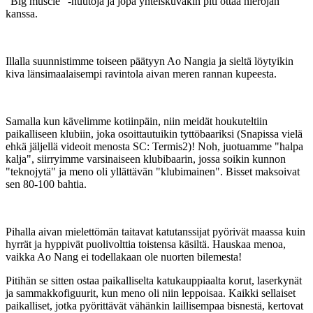
"Big muscle" -huutoja ja jopa yhteiskuvakin piti ottaa hierojan
kanssa.
Illalla suunnistimme toiseen päätyyn Ao Nangia ja sieltä löytyikin
kiva länsimaalaisempi ravintola aivan meren rannan kupeesta.
Samalla kun kävelimme kotiinpäin, niin meidät houkuteltiin
paikalliseen klubiin, joka osoittautuikin tyttöbaariksi (Snapissa vielä
ehkä jäljellä videoit menosta SC: Termis2)! Noh, juotuamme "halpa
kalja", siirryimme varsinaiseen klubibaarin, jossa soikin kunnon
"teknojytä" ja meno oli yllättävän "klubimainen". Bisset maksoivat
sen 80-100 bahtia.
Pihalla aivan mielettömän taitavat katutanssijat pyörivät maassa kuin
hyrrät ja hyppivät puolivolttia toistensa käsiltä. Hauskaa menoa,
vaikka Ao Nang ei todellakaan ole nuorten bilemesta!
Pitihän se sitten ostaa paikalliselta katukauppiaalta korut, laserkynät
ja sammakkofiguurit, kun meno oli niin leppoisaa. Kaikki sellaiset
paikalliset, jotka pyörittävät vähänkin laillisempaa bisnestä, kertovat